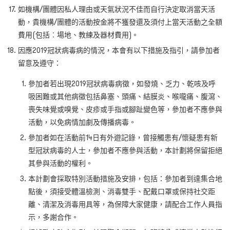
如機構/團體因私人理由或天氣狀況不佳而自行決定取消當天活
動，貴機構/團體的活動按金將不獲發還及須付上當天活動之全額
費用(包括︰場地、教練及器材費用)。
因應2019冠狀病毒病的情況，本會有以下措施及指引，請參加者
留意及遵守：
參加者若出現2019冠狀病毒病徵，如發燒、乏力、乾咳及呼
吸困難或其他病徵包括鼻塞、頭痛、結膜炎、喉嚨痛、腹瀉、
喪失味覺或嗅覺、皮疹或手指或腳趾變色等，參加者不應參與
活動，以免病情加劇及傳播病毒。
參加者如在活動前14日有外遊記錄，曾接觸患有/懷疑患有新
型冠狀病毒的人士，參加者不應參與活動，本計劃將保留拒絕
其參與活動的權利。
本計劃會採取特別活動措施及安排，包括：參加者到達集合地
點後，須接受體溫檢測、消毒雙手、配戴口罩或保持社交距
離、清潔及消毒用具等，為保障大家健康，請配合工作人員指
示，多謝合作。