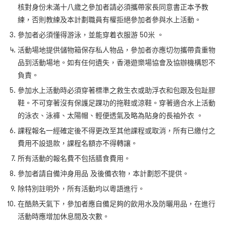
核對身份未滿十八歲之參加者請必須攜帶家長同意書正本予教
練，否則教練及本計劃職員有權拒絕參加者參與水上活動。
參加者必須懂得游泳，並能穿着衣服游 50米 。
活動場地提供儲物箱保存私人物品，參加者亦應切勿攜帶貴重物
品到活動場地。如有任何遺失，香港遊樂場協會及協辦機構恕不
負責。
參加水上活動時必須穿著標準之救生衣或助浮衣和包跟及包趾膠
鞋。不可穿著沒有保護足踝功的拖鞋或涼鞋。穿著適合水上活動
的泳衣、泳褲、太陽帽、輕便透氣及略為貼身的長袖外衣 。
課程報名一經確定後不得更改至其他課程或取消，所有已繳付之
費用不設退款，課程名額亦不得轉讓。
所有活動的報名費不包括膳食費用。
參加者請自備沖身用品 及後備衣物，本計劃恕不提供。
除特別註明外，所有活動均以粵語進行。
在酷熱天氣下，參加者應自備足夠的飲用水及防曬用品，在進行
活動時應增加休息間及次數。