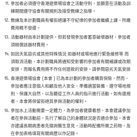
參加者必須遵守香港遊樂場協會之活動守則，並願意在活動及訓
練期間遵守協會有關規則及接受教練之指導。
教練及本計劃職員有權拒絕讓不守紀律的參加者繼續上課，所繳
費用概不發還。
活動器材由本計劃提供，但若發現參加者蓄意破壞器材，參加者
須賠償該器材費用。
如因天氣惡劣或其他特殊情況 如器材或場地進行緊急維修等 而
須取消活動，本計劃職員將通知受影響的參加者有關補課或改期
安排，而報名費用將不作任何退款的安排。請參閱惡劣天氣安排
香港遊樂場協會 (本會 ) 已為本計劃的參加者購買保險，然而，
參加者應注意個人和顧及他人安全、準備適當裝備、遵守場地規
則、保護大自然，以及聽從工作人員的指示進行活動。如有違規
者，本會將保留拒絕其參與活動的權利。
參加水上活動需要一定體力，為參加者健康着想，本會建議參加
者在參與活動前，先行了解自己的身體狀況是否適合參加。本會
亦建議長期病患者先徵詢醫生意見，活動時配備所需之葯物，及
在參加表格填寫有關病歷以作記錄。