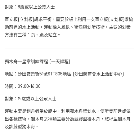
對象︰8
歲或以上公眾人士
直立板(
立划板
)
講求平衡，需要於板上利用一支直立板
(
立划板
)
槳協
助前進的水上活動。運動融入風帆、衝浪與划艇技術，主要的划槳
方法有三種︰趴、跪及站立。
獨木舟一星章訓練課程 (
一天課程
)
地點：沙田安景街51
號
STT805
地區
(
沙田體育會水上活動中心
)
時間：09:00-16:00
對象︰14
歲或以上公眾人士
運動主要是划舟者坐於艇中，利用獨木舟槳划水，使艇隻前進或做
出各樣技術。獨木舟之種類主要分為競賽型獨木舟，旅程型獨木舟
及訓練型獨木舟。