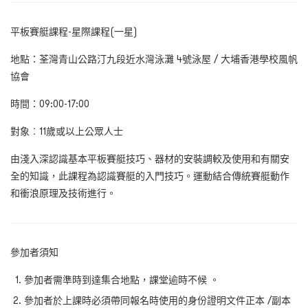
平板賽艇課程-
星際課程
(
一星
)
地點：荃灣青山公路汀九段近水灣泳灘 4
號泳屋
/
大埔香港學校風帆
協會
時間：09:00-17:00
對象︰11
歲或以上公眾人士
由淺入深認識基本平板賽艇技巧、器材的安裝調較及使用和有關安
全的知識，此課程為認識賽艇的入門技巧。運動結合傳統賽艇動作
和衝浪原理及技術進行。
參加者須知
參加者需準時到達集合地點，課堂逾時不候 。
參加者於上課時必須帶同報名時使用的身份證明文件正本 /副本