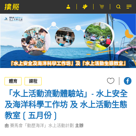
節目
主辦單位
關於撲飛
條款及細則
EN
體育
課程
「水上活動流動體驗站」- 水上安全
及海洋科學工作坊 及 水上活動生態
教室 ( 五月份 )
由
賽馬會「動歷海洋」水上活動計劃
主辦