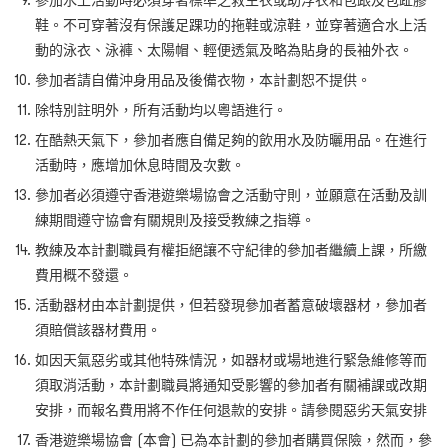
參加水上活動時必須穿著標準之救生衣或助浮衣和包跟及包趾膠
鞋。不可穿著沒有保護足踝功的拖鞋或涼鞋，並穿著適合水上活
動的泳衣、泳褲、太陽帽、輕便透氣及略為貼身的長袖外衣。
參加者請自備沖身用品及後備衣物，本計劃恕不提供。
除特別註明外，所有活動均以粵語進行。
在酷熱天氣下，參加者應自備足夠的飲用水及防曬用品。在進行
活動時，應增加休息時間及次數。
參加者必須遵守香港遊樂場協會之活動守則，並願意在活動及訓
練期間遵守協會有關規則及接受教練之指導。
教練及本計劃職員有權拒絕讓不守紀律的參加者繼續上課，所繳
費用概不發還。
活動器材由本計劃提供，但若發現參加者蓄意破壞器材，參加者
須賠償該器材費用。
如因天氣惡劣或其他特殊情況，如器材或場地進行緊急維修等而
須取消活動，本計劃職員將通知受影響的參加者有關補課或改期
安排，而報名費用將不作任何退款的安排。請參閱惡劣天氣安排
香港遊樂場協會 (本會) 已為本計劃的參加者購買保險，然而，參