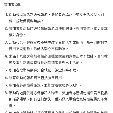
參加者須知
活動會以實名制方式報名，參加者需填寫中英文全名及個人資
料，並確保資料無誤。
參加者於活動時必須帶同報名時使用的身份證明文件正本 / 副本
核對身份。
活動報名一經確定後不得更改至其他活動或取消，所有已繳付之
費用不設退款，活動名額亦不得轉讓。
未滿十八歲之參加者請必須攜帶家長同意書正本予教練，否則教
練及本計劃職員有權拒絕參加者參與水上活動。
參加者需準時到達集合地點，課堂逾時不候。
所有活動的報名費不包括膳食費用。
參加者必須懂得游泳，並能穿着衣服游 50米 。
活動場地提供地方保存私人物品，參加者亦應切勿攜帶貴重物品
到活動場地。如有任何遺失，香港遊樂場協會及協辦機構恕不負
責。