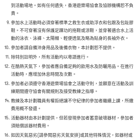
到活動場地。如有任何遺失，香港遊樂場協會及協辦機構恕不負
責。
參加水上活動時必須穿著標準之救生衣或助浮衣和包跟及包趾膠
鞋。不可穿著沒有保護足踝功的拖鞋或涼鞋，並穿著適合水上活
動的泳衣、泳褲、太陽帽、輕便透氣及略為貼身的長袖外衣。
參加者請自備沖身用品及後備衣物，本計劃恕不提供。
除特別註明外，所有活動均以粵語進行。
在酷熱天氣下，參加者應自備足夠的飲用水及防曬用品。在進行
活動時，應增加休息時間及次數。
參加者必須遵守香港遊樂場協會之活動守則，並願意在活動及訓
練期間遵守協會有關規則及接受教練之指導。
教練及本計劃職員有權拒絕讓不守紀律的參加者繼續上課，所繳
費用概不發還。
活動器材由本計劃提供，但若發現參加者蓄意破壞器材，參加者
須賠償該器材費用。
如因天氣惡劣(請參閱惡劣天氣安排)或其他特殊情況，如器材或