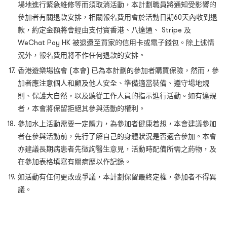
場地進行緊急維修等而須取消活動，本計劃職員將通知受影響的
參加者有關退款安排，相關報名費用會於活動日期60天內收到退
款，約定金額將會經由支付寶香港、八達通、 Stripe 及
WeChat Pay HK 被退還至買家的信用卡或電子錢包。除上述情
況外，報名費用將不作任何退款的安排。
香港遊樂場協會 (本會) 已為本計劃的參加者購買保險，然而，參
加者應注意個人和顧及他人安全、準備適當裝備、遵守場地規
則、保護大自然，以及聽從工作人員的指示進行活動。如有違規
者，本會將保留拒絕其參與活動的權利。
參加水上活動需要一定體力，為參加者健康着想，本會建議參加
者在參與活動前，先行了解自己的身體狀況是否適合參加。本會
亦建議長期病患者先徵詢醫生意見，活動時配備所需之葯物，及
在參加表格填寫有關病歷以作記錄。
如活動有任何更改或爭議，本計劃保留最終定權，參加者不得異
議。