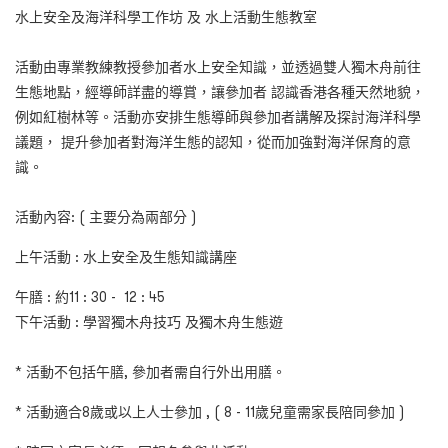
水上安全及海洋科學工作坊 及 水上活動生態教室
活動由專業教練教授參加者水上安全知識，並透過雙人獨木舟前往
生態地點，經導師詳盡的導賞，讓參加者 認識香港各種天然地貌，
例如紅樹林等。活動亦安排生態導師與參加者講解及探討海洋科學
議題， 提升參加者對海洋生態的認知，從而加強對海洋保育的意
識。
活動內容
: ( 主要分為兩部分 )
上午活動 : 水上安全及生態知識講座
午膳 :
約
11 : 30 - 12 : 45
下午活動
:
學習獨木舟技巧 及
獨木舟生態遊
* 活動不包括午膳,
參加者需自行外出用膳。
* 活動適合8歲或以上人士參加 , ( 8 - 11歲兒童需家長陪同參加 )