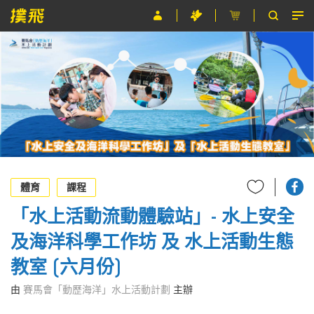
節目
主辦單位
關於撲飛
條款及細則
EN
體育
課程
「水上活動流動體驗站」- 水上安全
及海洋科學工作坊 及 水上活動生態
教室 (六月份)
由
賽馬會「動歷海洋」水上活動計劃
主辦