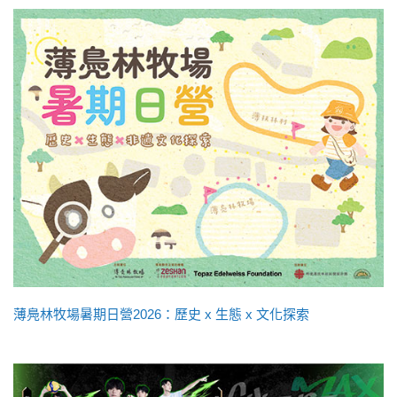
薄鳧林牧場暑期日營2026：歷史 x 生態 x 文化探索