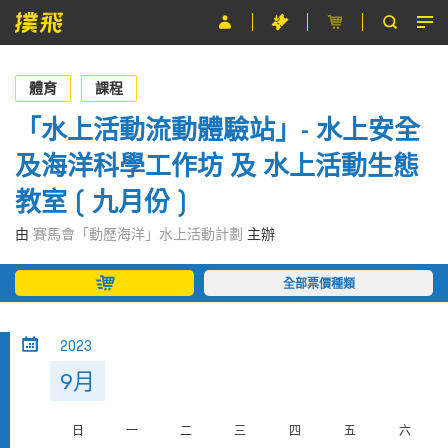
節目
體育
課程
主辦單位
「水上活動流動體驗站」- 水上安全
及海洋科學工作坊 及 水上活動生態
關於撲飛
教室 ( 九月份 )
條款及細則
由
賽馬會「動歷海洋」水上活動計劃
主辦
EN
全部票價種類
2023
9月
日
一
二
三
四
五
六