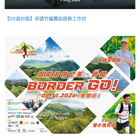
【DX設計館】非遺竹編團扇掛飾工作坊