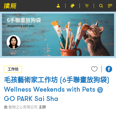
節目
主辦單位
關於撲飛
條款及細則
EN
工作坊
毛孩藝術家工作坊 (6手聯畫放狗袋)
Wellness Weekends with Pets @
GO PARK Sai Sha
由
動物之心有限公司
主辦