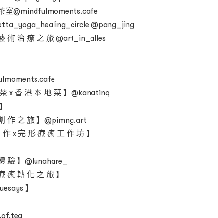
@mindfulmoments.cafe
yoga_healing_circle @pang_jing
術 治 療 之 旅 @art_in_alles
moments.cafe
 茶 x 香 港 本 地 菜 】@kanatinq
 】
 作 之 旅 】@pimng.art
 作 x 完 形 療 癒 工 作 坊 】
 驗 】@lunahare_
療 癒 轉 化 之 旅 】
esays 】
f.tea