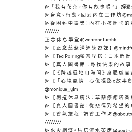
⫸「 我 有 花 茶，你 有 故 事 嗎？」 解憂茶室
⫸ 身 意。行 動。回 到 內 在 工 作 坊 @metta_
⫸ 從 困 難 中 畢 業：內 在 小 孩 圖 卡 的 藝 
///////
正 念 休 息 學 堂 @wearenaturehk
⫸ 【 正 念 慈 悲 溝 通 練 習 課 】@mindful
⫸ 【 Tea Pairing餐 茶 配 搭 ：日 本 靜 岡
⫸ 【 真 人 圖 書 館 ：尋 找 快 樂 的 故 事
⫸ 【《 跨 越 極 地 山 海 間 》身 體 感 官 創
⫸ 【「 心 境 風 情 」心 像 攝 影 x 故 事 創
@monique_yim
⫸ 【 創 造 休 息 魔 法：草 藥 療 癒 塔 香 體
⫸ 【 真 人 圖 書 館：從 悲 傷 到 希 望 的 
⫸ 【 香 氣 旅 程：調 香 工 作 坊 @aboutsu
////////
⫸ 水 火 相 濟。烘 焙 流 水 茶 席 @poetry.o