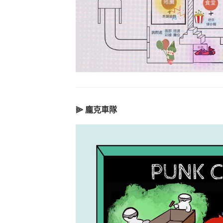
⫸ 龐克車隊