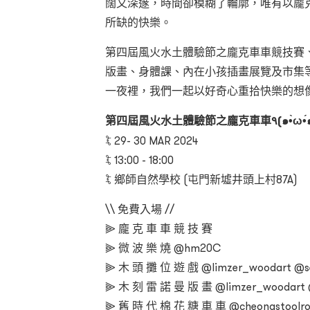
闊又深邃，時間卻模糊了輪廓，唯有以龐
所缺的快樂。
第四屆風火水土體驗節之龐克車車競技賽
版畫、身體課、內在小孩插畫展覽及市集等
一夜裡，我們一起以好奇心重拾快樂的想
第四屆風火水土體驗節之龐克車車٩(
𖣸 29- 30 MAR 2024
𖣸 13:00 - 18:00
𖣸 鄉師自然學校 (屯門新墟井頭上村87A)
\\ 免費入場 //
⫸ 龐 克 車 車 競 技 賽
⫸ 微 波 樂 燒 @hm20C
⫸ 木 頭 攤 位 遊 戲 @limzer_woodart @s
⫸ 木 刻 雷 諾 曼 版 畫 @limzer_woodart @
⫸ 舊 時 代 棉 花 糖 車 車 @cheongstoolroo