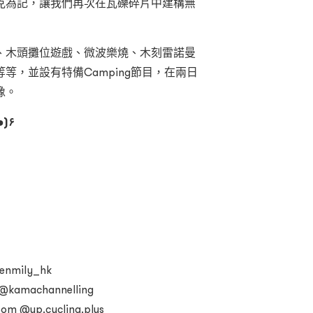
克為記，讓我們再次在瓦礫碎片中建構無
、木頭攤位遊戲、微波樂燒、木刻雷諾曼
等，並設有特備Camping節目，在兩日
像。
๑•̀ω•́๑)۶
enmily_hk
kamachannelling
m @up.cycling.plus