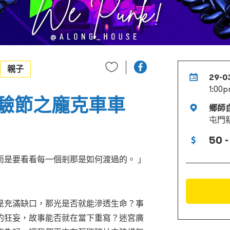
親子
29-0
1:00p
驗節之龐克車車
鄉師
屯門新
50 -
而是要看看每一個剎那是如何渡過的。 」
是充滿缺口，那光是否就能滲透生命？事
的狂妄，故事能否就在當下重寫？迷宮廣