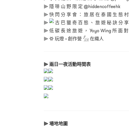
⫸ 隱 啡 山 野 限 定 @hiddencoffeehk
⫸ 快 閃 分 享 會 ： 旅 居 在 泰 國 生 態 村 的
⫸
古 巴 獵 奇 百 態 、 旅 遊 秘 訣 分 享 會
⫸ 低 碳 長 途 旅 遊 ， Yoyo Wing 所 面 對
⫸ 𖡷 玩燈 ༚ 創作營 𓃵 在織人
⫸ 兩日一夜活動時間表
⫸ 場地地圖