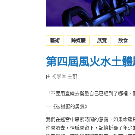
藝術
跨媒體
展覽
飲食
第四屆風火水土體
由
初學堂
主辦
「不要用直線去衡量自己已經到了哪裡，
—《被討厭的勇氣》
我們在迷宮中思索時間的意義，如果命運
件會過去，情感會留下，記憶折疊了年少