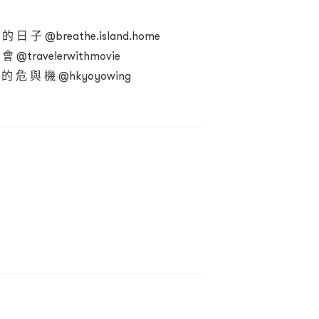
 日 子 @breathe.island.home
 @travelerwithmovie
 的 危 與 機 @hkyoyowing