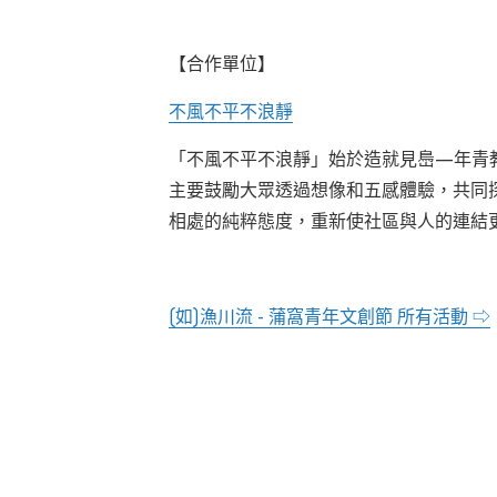
【合作單位】
不風不平不浪靜
「不風不平不浪靜」始於造就見㠀—年青
主要鼓勵大眾透過想像和五感體驗，共同
相處的純粹態度，重新使社區與人的連結
(如)漁川流 - 蒲窩青年文創節 所有活動 ⇨