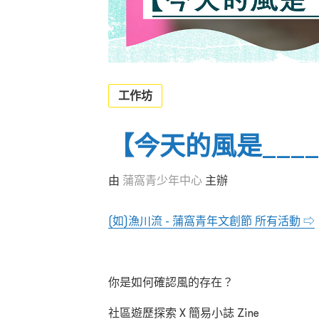
工作坊
【今天的風是___
由
蒲窩青少年中心
主辦
(如)漁川流 - 蒲窩青年文創節 所有活動 ⇨
你是如何確認風的存在？
社區遊歷探索 X 簡易小誌 Zine