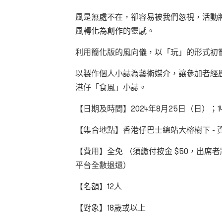
風是無處不在，卻容易被我們忽視，活動
風轉化為創作的靈感。
利用簡化版的風向儀，以「玩」的形式初
以製作個人小誌為藝術媒介，讓參加者經
港仔「食風」小誌。
【日期及時間】2024年8月25日（日）；14:00
【集合地點】香港仔巴士總站大榕樹下 - 
【費用】全免 （須繳付按金 $50，出席者將
平台全數退還）
【名額】12人
【對象】18歲或以上