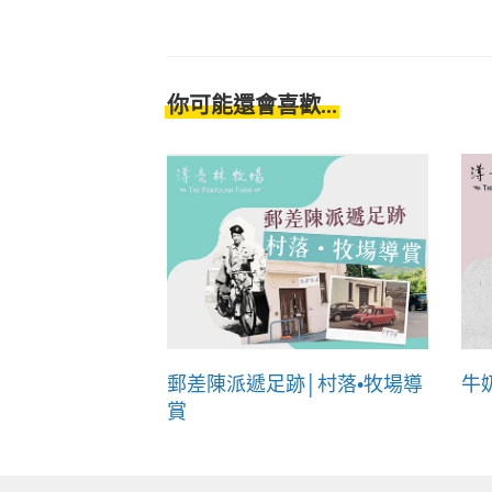
你可能還會喜歡...
郵差陳派遞足跡│村落•牧場導
牛
賞