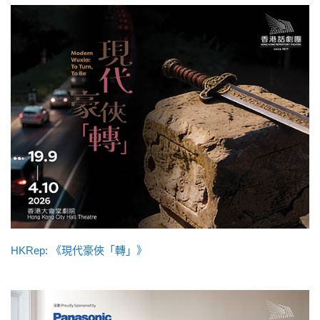
HKRep: 《現代豪俠「轉」》