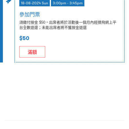
18-08-2024 Sun
3:00pm - 3:45pm
參加門票
須繳付按金 $50，出席者將於活動後一個月內經撲飛網上平
台全數退還；未能出席者將不獲按金退還
$50
滿額