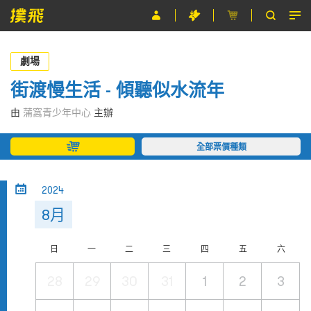
節目
劇場
主辦單位
街渡慢生活 - 傾聽似水流年
關於撲飛
由
蒲窩青少年中心
主辦
條款及細則
全部票價種類
EN
2024
8月
日
一
二
三
四
五
六
28
29
30
31
1
2
3