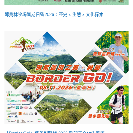
薄鳧林牧場暑期日營2026：歷史 x 生態 x 文化探索