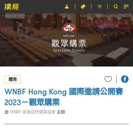
節目
主辦單位
關於撲飛
條款及細則
EN
體育
WNBF Hong Kong 國際邀請公開賽
2023－觀眾購票
由
WNBF 香港自然健美協會
主辦