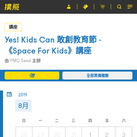
節目
講座
主辦單位
Yes! Kids Can 敢創教育節 -
《Space For Kids》講座
關於撲飛
由
PMQ Seed
主辦
條款及細則
全部票價種類
EN
2019
8月
日
一
二
三
四
五
六
28
29
30
31
1
2
3