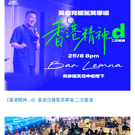
《香港精神...d》黃弟兄棟篤笑專場 二次重演