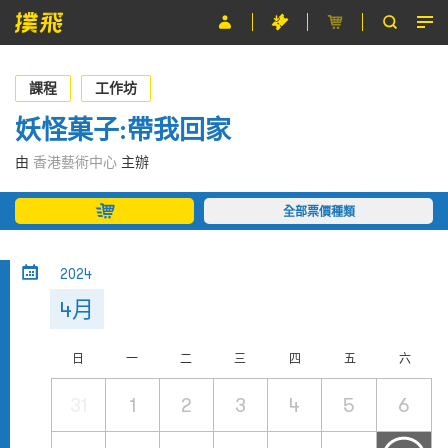
節目
課程
工作坊
主辦單位
妖怪菓子:帶我回家
關於撲飛
由
香港藝術中心
主辦
條款及細則
全部票價種類
EN
2024
4月
日
一
二
三
四
五
六
31
1
2
3
4
5
6