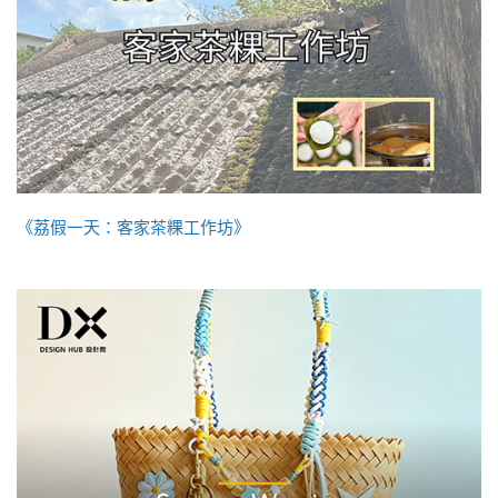
《荔假一天：客家茶粿工作坊》