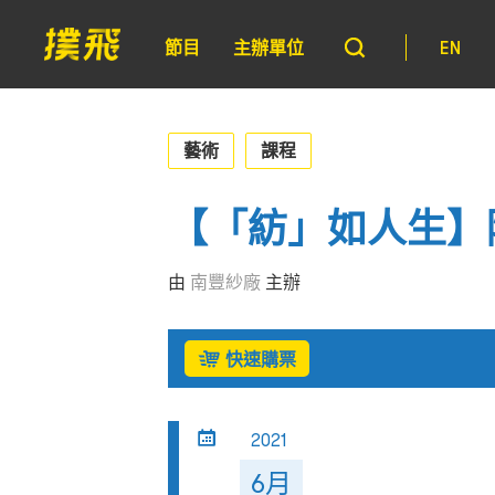
節目
主辦單位
EN
藝術
課程
【「紡」如人生】
由
南豐紗廠
主辦
快速購票
2021
6月