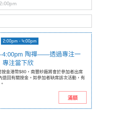
2:00pm - 4:00pm
0pm-4:00pm 陶禪——透過專注一
，專注當下欣
付按金港幣$80，南豐紗廠將會於參加者出席
內退回有關按金。如參加者缺席該次活動，有
。
滿額