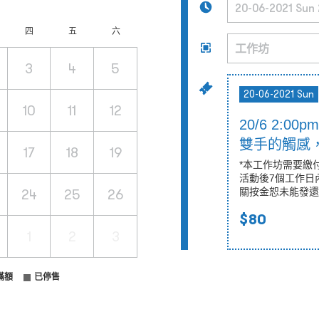
四
五
六
3
4
5
20-06-2021 Sun
10
11
12
20/6 2:0
雙手的觸感
17
18
19
*本工作坊需要繳
活動後7個工作日
24
25
26
關按金恕未能發還
$80
1
2
3
滿額
已停售