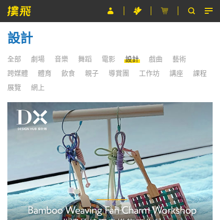
設計
節目
主辦單位
全部
劇場
音樂
舞蹈
電影
設計
戲曲
藝術
跨媒體
體育
飲食
親子
導賞團
工作坊
講座
課程
關於撲飛
展覽
網上
條款及細則
EN