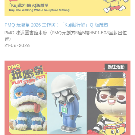
PMQ 玩嘢祭 2026 工作坊：「Kuji獸行鯨」Q 版雕塑
PMQ 味道圖書館走廊（PMQ元創方B座5樓H501-503室對出位
置）
21-06-2026
過往活動