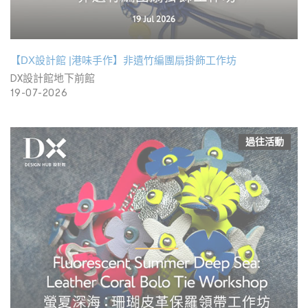
【DX設計館 |港味手作】非遺竹編團扇掛飾工作坊
DX設計館地下前館
19-07-2026
過往活動