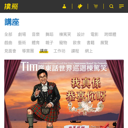
講座
節目
主辦單位
全部
劇場
音樂
舞蹈
棟篤笑
設計
電影
跨媒體
戲曲
藝術
體育
親子
寵物
飲食
書籍
展覽
關於撲飛
見面會
導賞團
講座
工作坊
課程
網上
條款及細則
EN