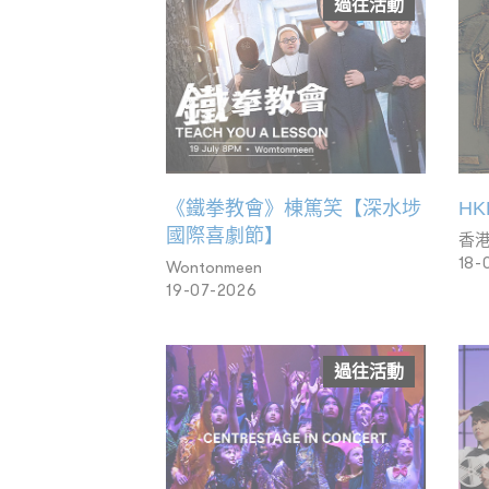
過往活動
《鐵拳教會》棟篤笑【深水埗
HK
國際喜劇節】
香
18-
Wontonmeen
19-07-2026
過往活動