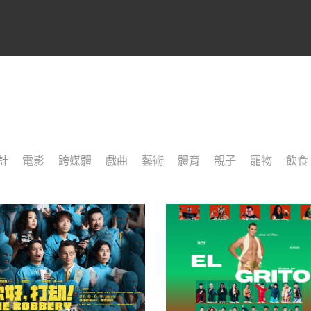
計
電影
跨媒體
戲曲
藝術
體育
親子
寵物
飲食