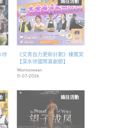
動
過往活動
水埗
《文青自力更新計劃》棟篤笑
【深水埗國際喜劇節】
Wontonmeen
11-07-2026
動
過往活動