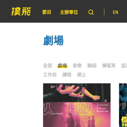
節目
主辦單位
EN
劇場
全部
劇場
音樂
舞蹈
棟篤笑
設
工作坊
課程
網上