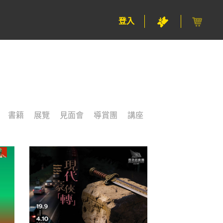
登入
書籍
展覽
見面會
導賞團
講座