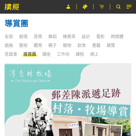
導賞團
節目
主辦單位
全部
劇場
音樂
舞蹈
棟篤笑
設計
電影
跨媒體
戲曲
藝術
體育
親子
寵物
飲食
書籍
展覽
關於撲飛
見面會
導賞團
講座
工作坊
課程
網上
條款及細則
EN