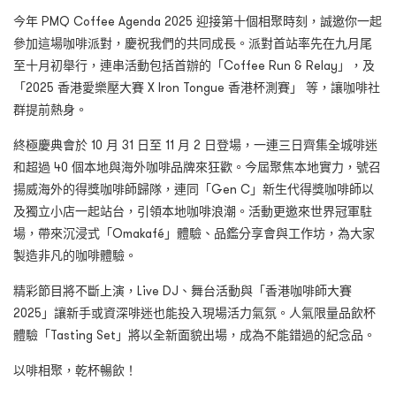
今年 PMQ Coffee Agenda 2025 迎接第十個相聚時刻，誠邀你一起
參加這場咖啡派對，慶祝我們的共同成長。派對首站率先在九月尾
至十月初舉行，連串活動包括首辦的「Coffee Run & Relay」，及
「2025 香港愛樂壓大賽 X Iron Tongue 香港杯測賽」 等，讓咖啡社
群提前熱身。
終極慶典會於 10 月 31 日至 11 月 2 日登場，一連三日齊集全城啡迷
和超過 40 個本地與海外咖啡品牌來狂歡。今屆聚焦本地實力，號召
揚威海外的得獎咖啡師歸隊，連同「Gen C」新生代得獎咖啡師以
及獨立小店一起站台，引領本地咖啡浪潮。活動更邀來世界冠軍駐
場，帶來沉浸式「Omakafé」體驗、品鑑分享會與工作坊，為大家
製造非凡的咖啡體驗。
精彩節目將不斷上演，Live DJ、舞台活動與「香港咖啡師大賽
2025」讓新手或資深啡迷也能投入現場活力氣氛。人氣限量品飲杯
體驗「Tasting Set」將以全新面貌出場，成為不能錯過的紀念品。
以啡相聚，乾杯暢飲！