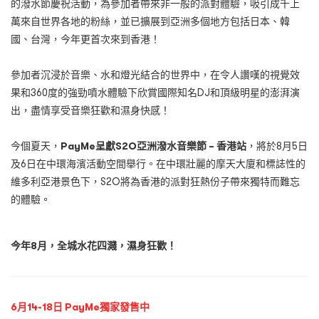
的潑水節慶祝活動，為參加者帶來非一般的派對體驗，吸引成千上
萬來自世界各地的粉絲，並已擴展到亞洲多個地方包括日本、韓
國、台灣，今年更首次來到香港！
參加者沉浸於音樂、水和燈光結合的世界中，在令人讚嘆的視覺效
果和360度的強勁噴水體驗下欣賞國際知名DJ和頂級明星的澎湃演
出，盡情享受音樂狂歡和濕身快感！
今個夏天，
PayMe呈獻S2O亞洲潑水音樂節 – 香港站
，將於8月5日
及6日在中環海濱活動空間舉行。在中環壯麗的摩天大廈和標誌性的
維多利亞港景色下，S2O將為香港的派對狂熱份子帶來獨特而難忘
的體驗。
今年8月，全城水花四濺，濕身狂歡！
6月14-18日 PayMe獨家發售中