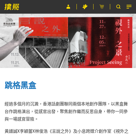
節目
主辦單位
關於撲飛
條款及細則
EN
跳格黑盒
經過多個月的沉澱，香港話劇團聯同兩個本地創作團隊，以黑盒舞
台作跳格演出，從感官出發，聚焦創作繼而反思自身，帶你一同參
與一場感官冒險。
黃譜誠X李穎蕾X林俊浩《言說之外》及小息跨媒介創作室《視外之