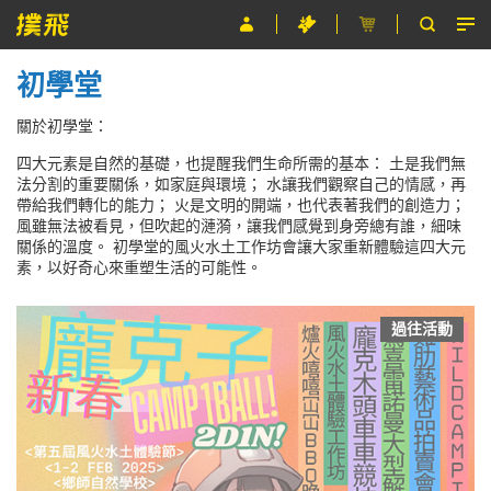
初學堂
節目
關於初學堂：
主辦單位
四大元素是自然的基礎，也提醒我們生命所需的基本： 土是我們無
關於撲飛
法分割的重要關係，如家庭與環境； 水讓我們觀察自己的情感，再
帶給我們轉化的能力； 火是文明的開端，也代表著我們的創造力；
風雖無法被看見，但吹起的漣漪，讓我們感覺到身旁總有誰，細味
條款及細則
關係的溫度。 初學堂的風火水土工作坊會讓大家重新體驗這四大元
素，以好奇心來重塑生活的可能性。
EN
過往活動