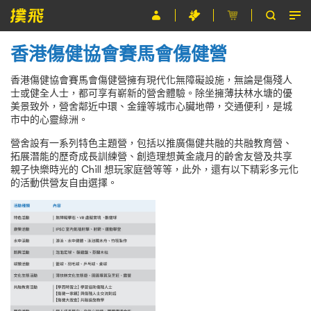
香港傷健協會賽馬會傷健營
節目
香港傷健協會賽馬會傷健營擁有現代化無障礙設施，無論是傷殘人
主辦單位
士或健全人士，都可享有嶄新的營舍體驗。除坐擁薄扶林水塘的優
美景致外，營舍鄰近中環、金鐘等城市心臟地帶，交通便利，是城
關於撲飛
市中的心靈綠洲。
營舍設有一系列特色主題營，包括以推廣傷健共融的共融教育營、
條款及細則
拓展潛能的歷奇成長訓練營、創造理想黃金歳月的齡舍友營及共享
親子快樂時光的 Chill 想玩家庭營等等，此外，還有以下精彩多元化
EN
的活動供營友自由選擇。