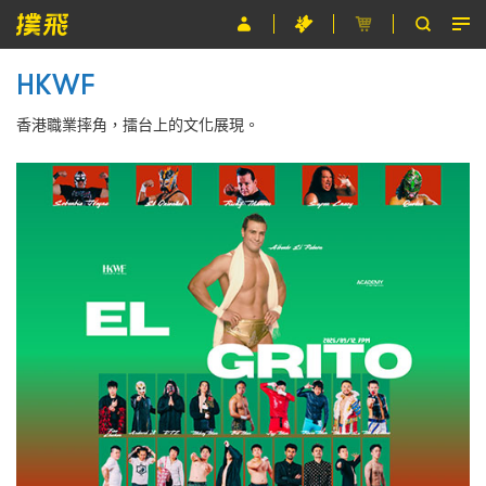
HKWF
節目
香港職業摔角，擂台上的文化展現。
主辦單位
關於撲飛
條款及細則
EN