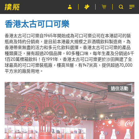
香港太古可口可樂
節目
香港太古可口可樂自1965年開始成為可口可樂公司在本港認可的裝
主辦單位
瓶商及特約分銷商，是目前本港最大規模之非酒精飲料製造商，為
香港帶來無盡的活力和多元化飲料選擇。香港太古可口可樂的產品
關於撲飛
種類廣泛，擁有超過20個品牌，80多種口味，每年生產及分銷逾6千
1百20萬標箱飲料！在1991年，香港太古可口可樂更於沙田興建了全
條款及細則
球最高的可口可樂裝瓶廠，樓高18層，有147米高，提供超過70,000
平方米的廠房用地。
EN
過往活動