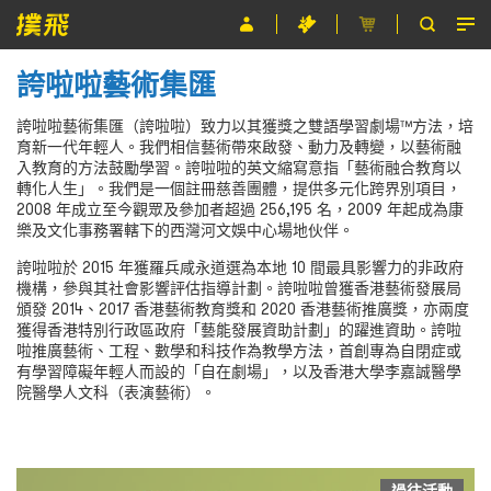
誇啦啦藝術集匯
節目
誇啦啦藝術集匯（誇啦啦）致力以其獲獎之雙語學習劇場™方法，培
主辦單位
育新一代年輕人。我們相信藝術帶來啟發、動力及轉變，以藝術融
入教育的方法鼓勵學習。誇啦啦的英文縮寫意指「藝術融合教育以
關於撲飛
轉化人生」。我們是一個註冊慈善團體，提供多元化跨界別項目，
2008 年成立至今觀眾及參加者超過 256,195 名，2009 年起成為康
條款及細則
樂及文化事務署轄下的西灣河文娛中心場地伙伴。
誇啦啦於 2015 年獲羅兵咸永道選為本地 10 間最具影響力的非政府
EN
機構，參與其社會影響評估指導計劃。誇啦啦曾獲香港藝術發展局
頒發 2014、2017 香港藝術教育獎和 2020 香港藝術推廣獎，亦兩度
獲得香港特別行政區政府「藝能發展資助計劃」的躍進資助。誇啦
啦推廣藝術、工程、數學和科技作為教學方法，首創專為自閉症或
有學習障礙年輕人而設的「自在劇場」，以及香港大學李嘉誠醫學
院醫學人文科（表演藝術）。