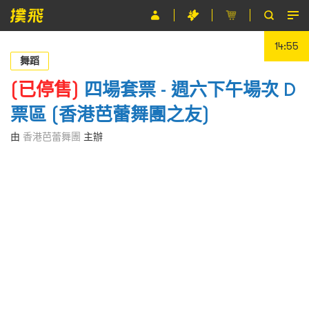
14:55
節目
舞蹈
主辦單位
(已停售)
四場套票 - 週六下午場次 D
票區 (香港芭蕾舞團之友)
關於撲飛
由
香港芭蕾舞團
主辦
條款及細則
EN