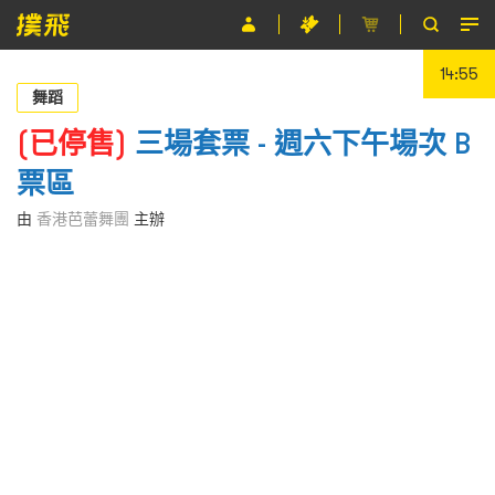
14:55
節目
舞蹈
主辦單位
(已停售)
三場套票 - 週六下午場次 B
票區
關於撲飛
由
香港芭蕾舞團
主辦
條款及細則
EN