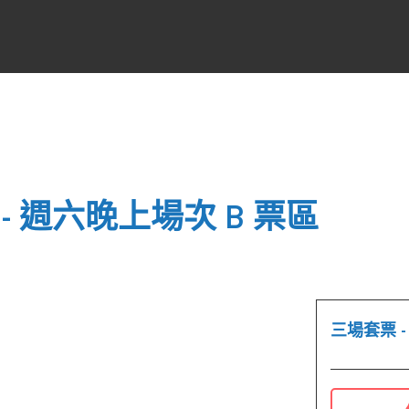
- 週六晚上場次 B 票區
三場套票 -