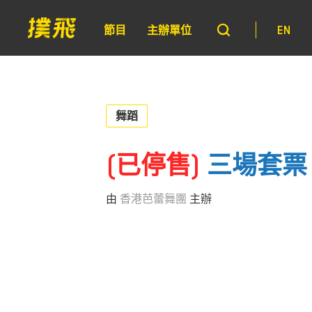
節目
主辦單位
EN
舞蹈
(已停售)
三場套票 
由
香港芭蕾舞團
主辦