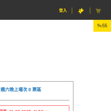
登入
14:55
 週六晚上場次 B 票區