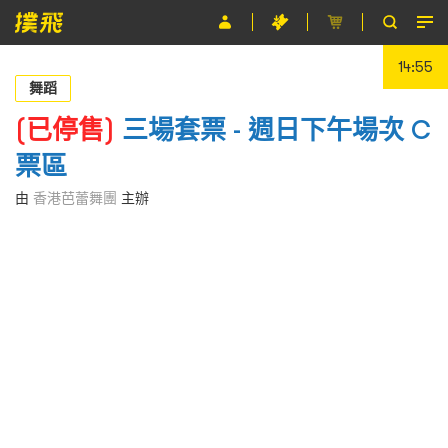
14:55
節目
舞蹈
主辦單位
(已停售)
三場套票 - 週日下午場次 C
票區
關於撲飛
由
香港芭蕾舞團
主辦
條款及細則
EN