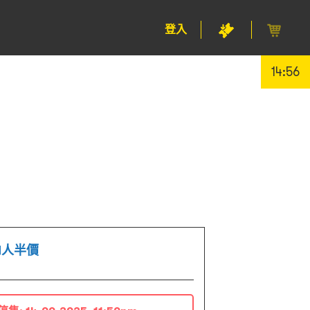
登入
14:56
1人半價