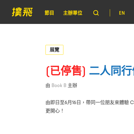
節目
主辦單位
EN
展覽
(已停售)
二人同行優惠
由
Book B
主辦
由即日至6月16日，帶同一位朋友來體驗 Ca
更開心！