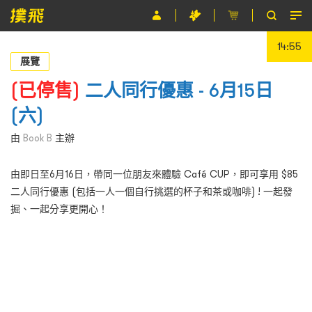
14:55
節目
展覽
主辦單位
(已停售)
二人同行優惠 - 6月15日
(六)
關於撲飛
由
Book B
主辦
條款及細則
由即日至6月16日，帶同一位朋友來體驗 Café CUP，即可享用 $85
EN
二人同行優惠 (包括一人一個自行挑選的杯子和茶或咖啡) ! 一起發
掘、一起分享更開心！