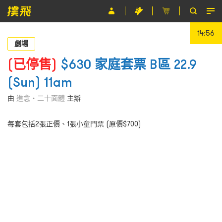
14:56
節目
劇場
主辦單位
(已停售)
$630 家庭套票 B區 22.9
(Sun) 11am
關於撲飛
由
進念‧二十面體
主辦
條款及細則
每套包括2張正價、1張小童門票 (原價$700‬)
EN