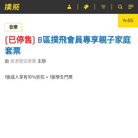
14:55
節目
音樂
主辦單位
(已停售)
B區撲飛會員專享親子家庭
套票
關於撲飛
由
香港管弦樂團
主辦
條款及細則
1張成人享有10％折扣 + 1張學生門票
EN