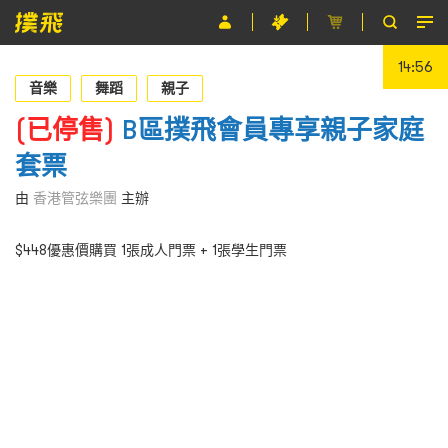
14:55
節目
音樂
舞蹈
親子
主辦單位
(已停售)
B區撲飛會員專享親子家庭
套票
關於撲飛
由
香港管弦樂團
主辦
條款及細則
$448優惠價購買 1張成人門票 + 1張學生門票
EN