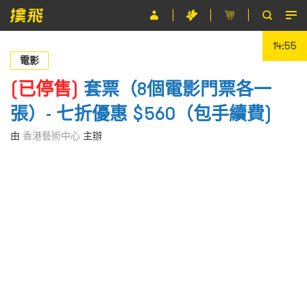
14:55
節目
電影
主辦單位
(已停售)
套票（8個電影門票各一
張）- 七折優惠 $560（包手續費)
關於撲飛
由
香港藝術中心
主辦
條款及細則
EN