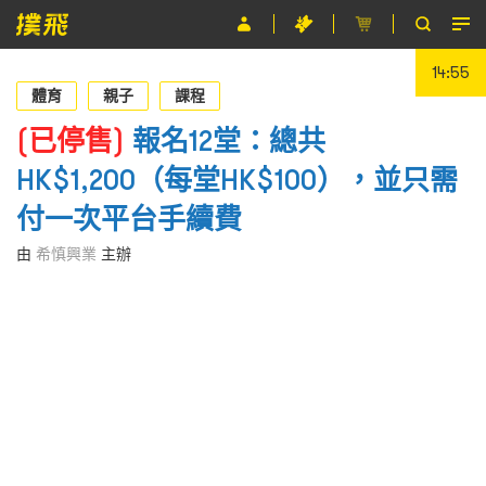
14:55
節目
體育
親子
課程
主辦單位
(已停售)
報名12堂：總共
HK$1,200（每堂HK$100），並只需
關於撲飛
付一次平台手續費
條款及細則
由
希慎興業
主辦
EN